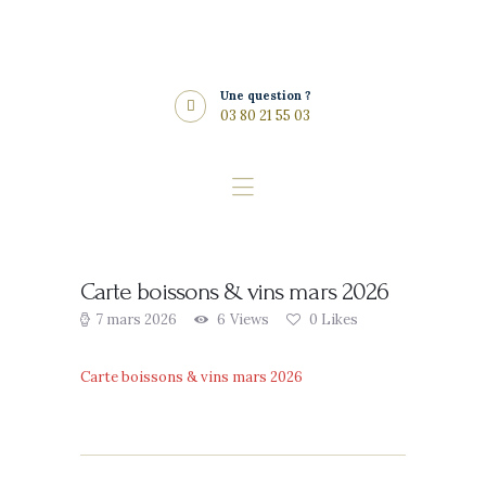
Histoire
Musées
Une question ?
Vins du domaine
03 80 21 55 03
Réceptions &
Mariages
Restaurant
Accès & Tarifs
logo24-chateau-savigny-les-beaune
Carte boissons & vins mars 2026
FAQ
7 mars 2026
6
Views
0
Likes
Actualités
Carte boissons & vins mars 2026
Navigation