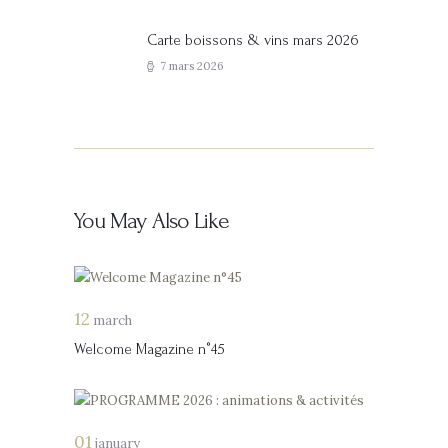
de
l’article
Carte boissons & vins mars 2026
Previous
post:
7 mars 2026
You May Also Like
12
march
Welcome Magazine n°45
01
january