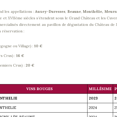
d les appellations :
Auxey-Duresses
,
Beaune
,
Monthélie,
Meurs
 et XVIIème siècles s’étendent sous le Grand Château et les Cuveri
mmercialisés directement au pavillon de dégustation du Château d
 réservation :
rgogne ou Village) :
10 €
rs Crus) :
16 €
remiers Crus) :
20 €
VINS ROUGES
MILLÉSIME
P
NTHELIE
2023
2
NTHELIE
2024
2
IGNY-LÈS-BEAUNE
2024
3