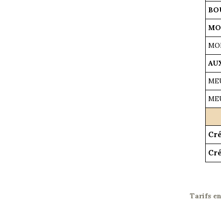
BOU
MON
MON
AUX
MEU
MEU
Cré
Cré
Tarifs e