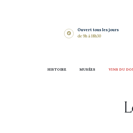
Histoire
Musées
Ouvert tous les jours
Vins du
de 9h à 18h30
domaine
Réceptions &
HISTOIRE
MUSÉES
VINS DU DO
Mariages
Restaurant
L
Accès &
Tarifs