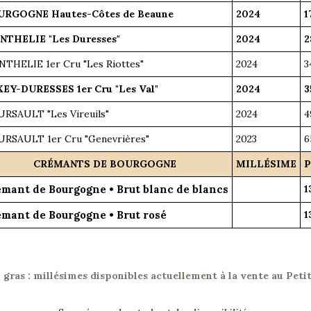
RGOGNE Hautes-Côtes de Beaune
2024
1
THELIE "Les Duresses"
2024
2
THELIE 1er Cru "Les Riottes"
2024
3
EY-DURESSES 1er Cru "Les Val"
2024
3
RSAULT "Les Vireuils"
2024
4
RSAULT 1er Cru "Genevrières"
2023
6
CRÉMANTS DE BOURGOGNE
MILLÉSIME
P
mant de Bourgogne • Brut blanc de blancs
1
mant de Bourgogne • Brut rosé
1
n gras : millésimes disponibles actuellement à la vente au Peti