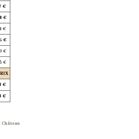
7 €
8 €
4 €
5 €
9 €
5 €
RIX
3 €
3 €
t Château