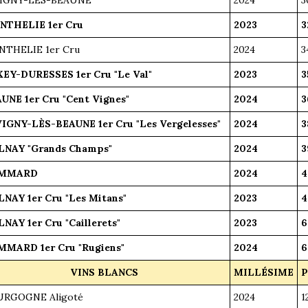
THELIE 1er Cru
2023
3
THELIE 1er Cru
2024
3
EY-DURESSES 1er Cru "Le Val"
2023
3
UNE 1er Cru "Cent Vignes"
2024
3
IGNY-LÈS-BEAUNE 1er Cru "Les Vergelesses"
2024
3
NAY "Grands Champs"
2024
3
MMARD
2024
4
NAY 1er Cru "Les Mitans"
2023
4
NAY 1er Cru "Caillerets"
2023
6
MARD 1er Cru "Rugiens"
2024
6
VINS BLANCS
MILLÉSIME
P
RGOGNE Aligoté
2024
1