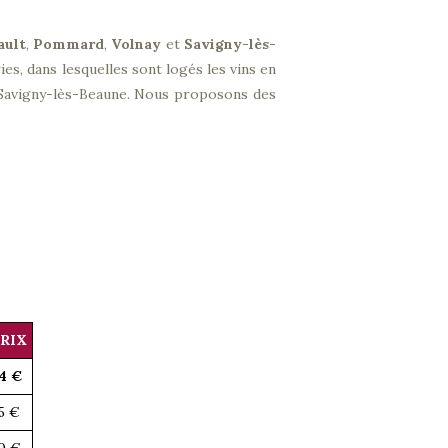
ault
,
Pommard
,
Volnay
et
Savigny-lès-
es, dans lesquelles sont logés les vins en
e Savigny-lès-Beaune. Nous proposons des
RIX
4 €
5 €
0 €