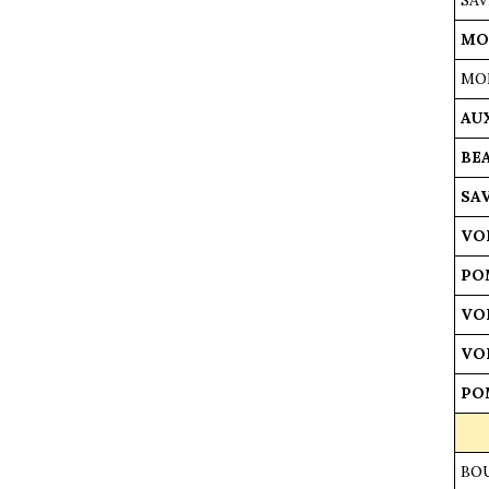
MON
MON
AUX
BEA
SAV
VOL
PO
VOL
VOL
POM
BOU