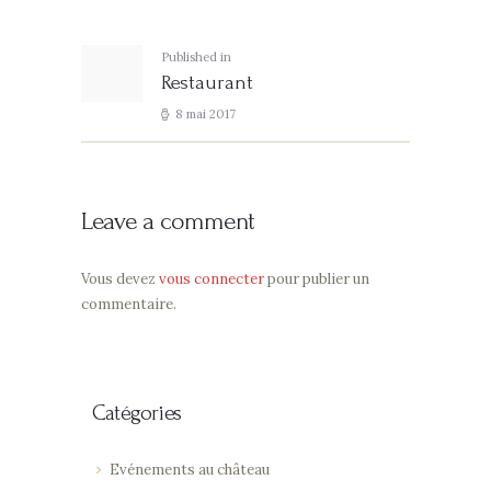
de
l’article
Published in
Previous
Restaurant
post:
8 mai 2017
Leave a comment
Vous devez
vous connecter
pour publier un
commentaire.
Catégories
Evénements au château