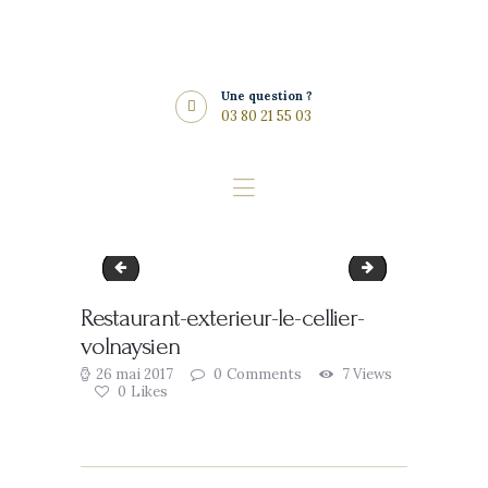
Histoire
Musées
Une question ?
Vins du domaine
03 80 21 55 03
Réceptions &
Mariages
Restaurant
Accès & Tarifs
Terrasse-restaurant-lecellier
Salle-restaurant-
FAQ
Restaurant-exterieur-le-cellier-
Actualités
volnaysien
26 mai 2017
0
Comments
7
Views
0
Likes
Navigation