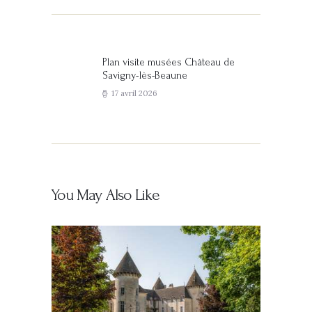
Navigation
de
l’article
Plan visite musées Château de
Previous
Savigny-lès-Beaune
post:
17 avril 2026
You May Also Like