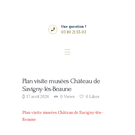
Histoire
Musées
Une question ?
Vins du domaine
03 80 21 55 03
Réceptions &
Mariages
Restaurant
Accès & Tarifs
logo24-chateau-savigny-les-beaune
Plan visite musées Château de
FAQ
Savigny-lès-Beaune
Actualités
17 avril 2026
0
Views
0
Likes
Plan visite musées Château de Savigny-lès-
Beaune