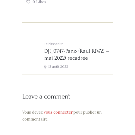
0
Likes
Navigation
de
l’article
Published in
Previous
DJI_0747-Pano (Raul RIVAS –
post:
mai 2022) recadrée
13 août 2023
Leave a comment
Vous devez
vous connecter
pour publier un
commentaire.