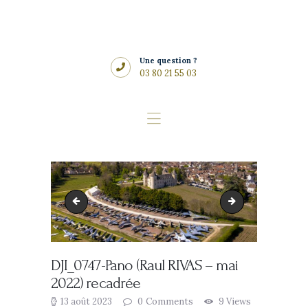
Histoire
Musées
Une question ?
Vins du domaine
03 80 21 55 03
Réceptions &
Mariages
Restaurant
Accès & Tarifs
FAQ
IMG_7460
Capture d’écran 2
Actualités
DJI_0747-Pano (Raul RIVAS – mai
2022) recadrée
13 août 2023
0
Comments
9
Views